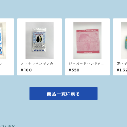
ル
オウサマペンギンの羽
ジャガードハンドタオ
底ハ
根(本物)
ル ピンク
¥100
¥550
¥1,3
商品一覧に戻る
基づく表記