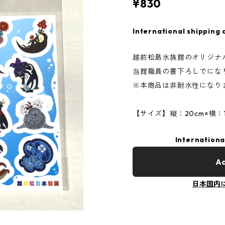
¥830
International shipping 
越前松島水族館のオリジナ
当館職員の書下ろしでに
※本商品は非耐水性になり
【サイズ】縦：20cm×横：1
Internationa
Ad
日本国内