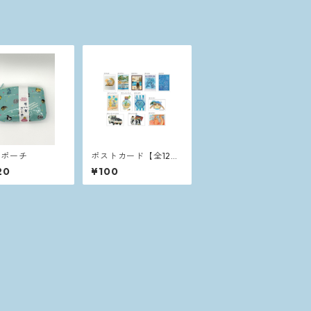
ギポーチ
ポストカード【全12種
類】
20
¥100