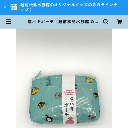
越前松島水族館のオリジナルグッズのみのラインナ
ップ！
底ハギポーチ | 越前松島水族館 ONL
INE SHOP