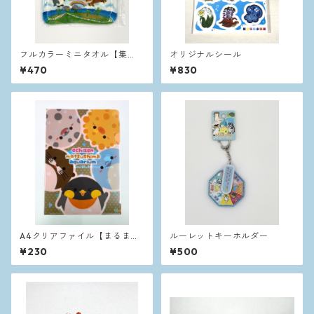
フルカラーミニタオル【集
オリジナルシール
合】
¥470
¥830
A4クリアファイル【まるま
ルーレットキーホルダー
る】
¥230
¥500