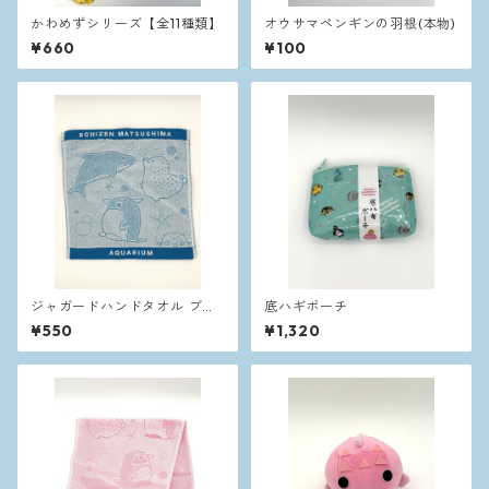
かわめずシリーズ【全11種類】
オウサマペンギンの羽根(本物)
¥660
¥100
ジャガードハンドタオル ブル
底ハギポーチ
ー
¥550
¥1,320