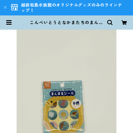
越前松島水族館のオリジナルグッズのみのラインナ
ップ！
こんぺいとうとなかまたちのまんま
るシール | 越前松島水族館 ONLINE
SHOP