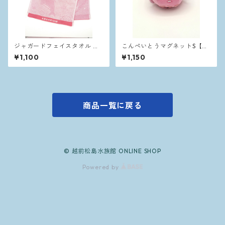
ジャガードフェイスタオル ピ
こんぺいとうマグネットS【ピ
ンク
ンク】
¥1,100
¥1,150
商品一覧に戻る
© 越前松島水族館 ONLINE SHOP
Powered by