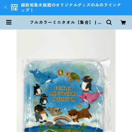
越前松島水族館のオリジナルグッズのみのラインナ
ップ！
フルカラーミニタオル【集合】 | 越
前松島水族館 ONLINE SHOP