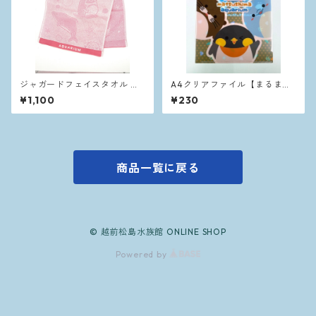
ジャガードフェイスタオル ピ
A4クリアファイル【まるま
ンク
る】
¥1,100
¥230
商品一覧に戻る
© 越前松島水族館 ONLINE SHOP
Powered by